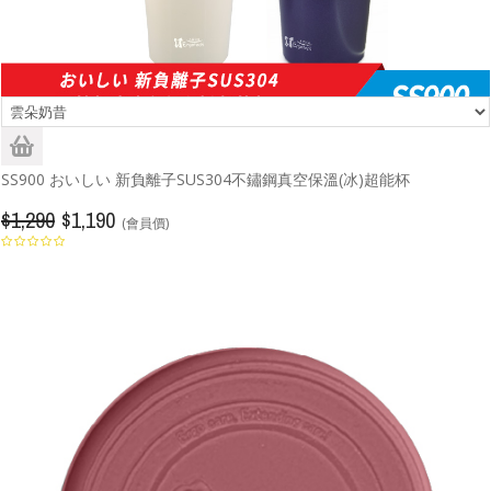
SS900 おいしい 新負離子SUS304不鏽鋼真空保溫(冰)超能杯
$1,290
$1,190
(會員價)