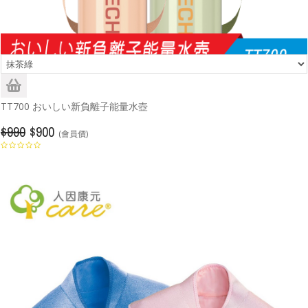
TT700 おいしい新負離子能量水壺
$990
$900
(會員價)