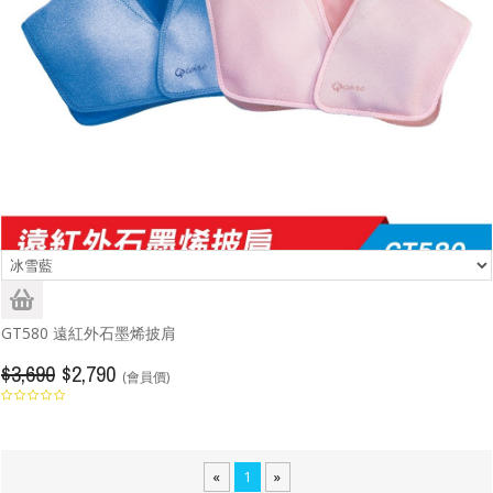
GT580 遠紅外石墨烯披肩
$3,690
$2,790
(會員價)
«
1
»