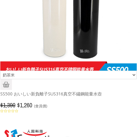
SS500 おいしい新負離子SUS316真空不鏽鋼能量水壺
$1,390
$1,260
(會員價)