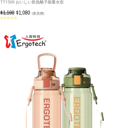
TT1500 おいしい新負離子能量水壺
$1,190
$1,080
(會員價)