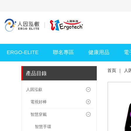
ERGO-ELITE
聯名專區
健康用品
電
首頁
|
人
產品目錄
人因泓叡
電視好棒
智慧穿戴
智慧手環