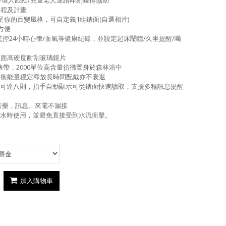
課程及計畫
你的百變風格，可自定義1組錶面(自選相片)
方便
監控24小時心律/血氧等健康紀錄，並設定起床鬧鐘/久坐提醒/喝
D弧面高硬度耐刮玻璃鏡片
錶帶，2000單位高含量彷彿置身於森林浴中
，均衡能量穩定釋放長時間配戴亦不衰退
，可達八則，抬手自動顯示可從錶面快速讀取，支援多種訊息提醒
機音樂，訊息、來電不漏接
水時使用，並避免直接受到水流衝擊。
加入購物車