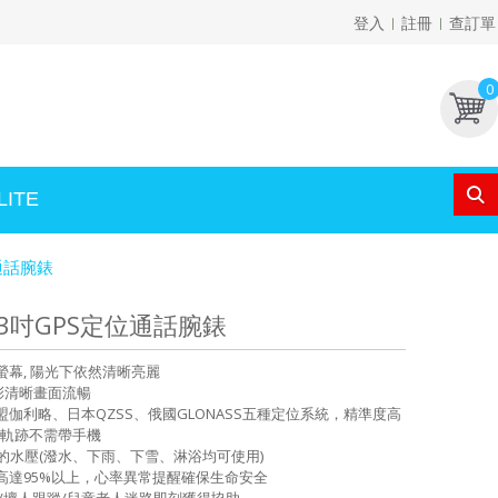
登入
註冊
查訂單
0
ITE
位通話腕錶
2.13吋GPS定位通話腕錶
大螢幕, 陽光下依然清晰亮麗
，色彩清晰畫面流暢
盟伽利略、日本QZSS、俄國GLONASS五種定位系統，精準度高
錄軌跡不需帶手機
尺深的水壓(潑水、下雨、下雪、淋浴均可使用)
高達95%以上，心率異常提醒確保生命安全
適/壞人跟蹤/兒童老人迷路即刻獲得協助