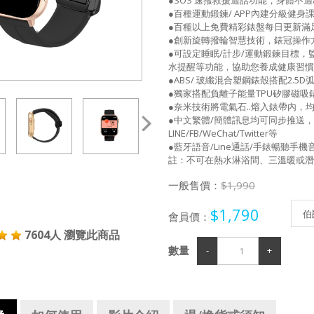
●百種運動鍛鍊/ APP內建分級健身
●百種以上免費精彩錶盤每日更新滿足
●創新旋轉撥輪智慧技術，錶冠操作
●可設定睡眠/計步/運動鍛鍊目標，
水提醒等功能，協助您養成健康習慣
●ABS/ 玻纖混合塑鋼錶殼搭配2.5
●獨家搭配負離子能量TPU矽膠磁吸
●奈米技術將電氣石..熔入錶帶內
●中文繁體/簡體訊息均可同步推送
LINE/FB/WeChat/Twitter等
●藍牙語音/Line通話/手錶暢聽手
註：不可在熱水淋浴間、三溫暖或潛
一般售價：
$1,990
$1,790
會員價：
7604人 瀏覽此商品
數量
-
+