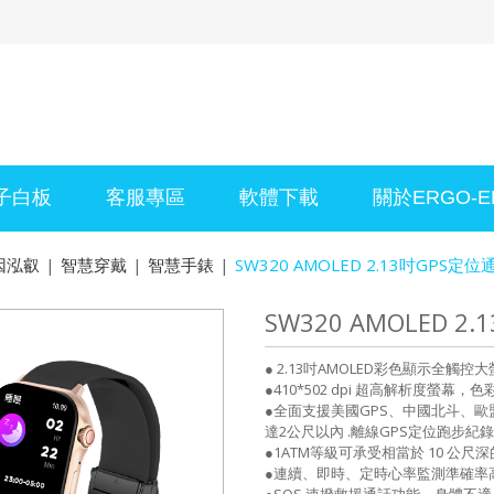
子白板
客服專區
軟體下載
關於ERGO-EL
因泓叡
|
智慧穿戴
|
智慧手錶
|
SW320 AMOLED 2.13吋GPS定
SW320 AMOLED 
● 2.13吋AMOLED彩色顯示全觸控
●410*502 dpi 超高解析度螢幕
●全面支援美國GPS、中國北斗、歐
達2公尺以內 .離線GPS定位跑步紀
●1ATM等級可承受相當於 10 公
●連續、即時、定時心率監測準確率
●SOS 速撥救援通話功能，身體不