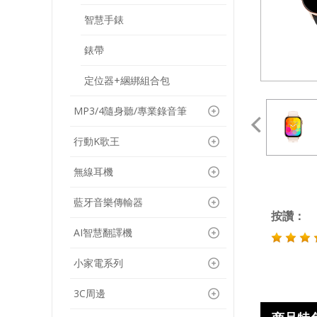
智慧手錶
錶帶
定位器+綑綁組合包
MP3/4隨身聽/專業錄音筆
行動K歌王
無線耳機
藍牙音樂傳輸器
按讚：
AI智慧翻譯機
小家電系列
3C周邊